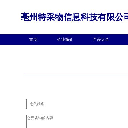
亳州特采物信息科技有限公
首页
企业简介
产品大全