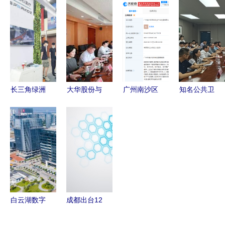
工智能公共
转型路径
AI技术咨询
市场浪潮下
服务平台技
全省中小企
服务平台，
的公共服务
术咨询服务
业AI赋能专
赋能中小企
智能化升级
公司，注册
场活动即将
业智能化转
资本达1.6
启幕
型
亿
长三角绿洲
大华股份与
广州南沙区
知名公共卫
智谷-赵巷
华设设计集
成立低空科
生学者来
项目在
团强强联
技产业公
访，携手人
2022世界
合，签署战
司，注资
工智能平台
人工智能大
略合作协议
2000万元
共筑智慧健
会崭露头
共筑人工智
打造人工智
康未来
角，人工智
能公共服务
能公共服务
能公共服务
平台新生态
平台
白云湖数字
成都出台12
平台技术咨
科技城专项
条专项政策