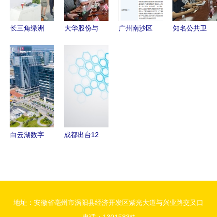
资本达1.6
启幕
型
亿
长三角绿洲
大华股份与
广州南沙区
知名公共卫
智谷-赵巷
华设设计集
成立低空科
生学者来
项目在
团强强联
技产业公
访，携手人
2022世界
合，签署战
司，注资
工智能平台
人工智能大
略合作协议
2000万元
共筑智慧健
会崭露头
共筑人工智
打造人工智
康未来
角，人工智
能公共服务
能公共服务
能公共服务
平台新生态
平台
白云湖数字
成都出台12
平台技术咨
科技城专项
条专项政策
询服务引领
惠企政策发
加速人工智
区域发展新
布 最高奖
能产业发展
篇章
励1000万
强化公共服
地址：安徽省亳州市涡阳县经济开发区紫光大道与兴业路交叉口
元，助力人
务平台技术