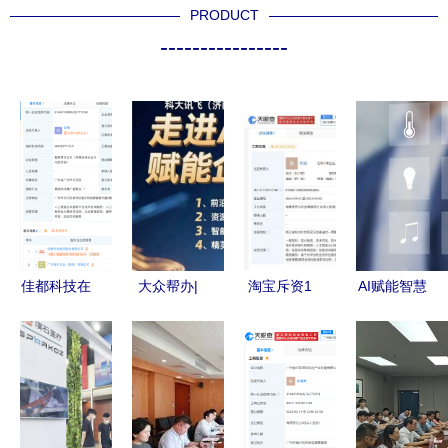
PRODUCT
----------------
佳都科技在
大众帮办|
淘宝斥资1
AI赋能智慧
广州成立人
探索智能化
亿成立淘天
城市 万亿
工智能公共
转型路径
AI技术咨询
市场浪潮下
服务平台技
全省中小企
服务平台，
的公共服务
术咨询服务
业AI赋能专
赋能中小企
智能化升级
公司，注册
场活动即将
业智能化转