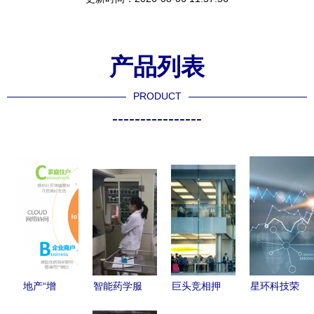
产品列表
PRODUCT
----------------
地产“增
智能药学服
巨头竞相押
星环科技荣
量”建设
务 把时间
宝人工智能
登上海市人