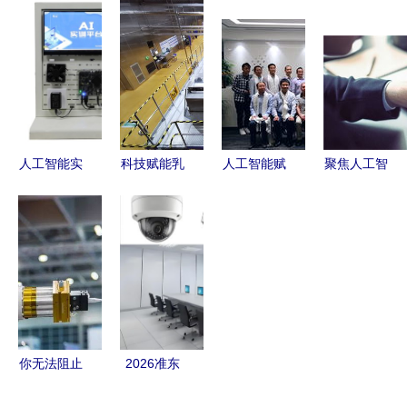
向“存量”经
和安全还给
下一个十
工智能企业
营市场转
患者——北
年，谁将定
50强榜单，
变，千丁互
京大学滨海
义未来？
提供顶尖技
联助力传统
医院宋玮
术与咨询服
物业企业实
谈“药有所
务
现精细化管
为”
人工智能实
科技赋能乳
人工智能赋
聚焦人工智
理
训室建设方
业升级 年
能公共法律
能产业 德
案
增20万吨巴
服务 援藏
必岳麓WE
氏鲜奶，新
项目研讨会
创启长沙办
希望琴牌智
暨启动仪式
公“智”时代
能工厂携手
的里程碑意
——人工智
人工智能服
义
能公共服务
务新纪元
平台技术咨
你无法阻止
2026准东
询服务
的十大智能
开发区安防