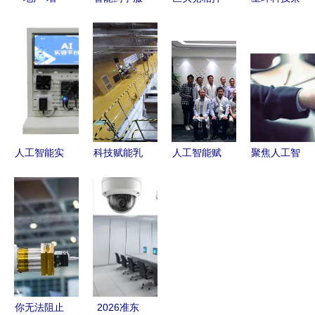
量”建设
务 把时间
宝人工智能
登上海市人
向“存量”经
和安全还给
下一个十
工智能企业
营市场转
患者——北
年，谁将定
50强榜单，
变，千丁互
京大学滨海
义未来？
提供顶尖技
联助力传统
医院宋玮
术与咨询服
物业企业实
谈“药有所
务
现精细化管
为”
人工智能实
科技赋能乳
人工智能赋
聚焦人工智
理
训室建设方
业升级 年
能公共法律
能产业 德
案
增20万吨巴
服务 援藏
必岳麓WE
氏鲜奶，新
项目研讨会
创启长沙办
希望琴牌智
暨启动仪式
公“智”时代
能工厂携手
的里程碑意
——人工智
人工智能服
义
能公共服务
务新纪元
平台技术咨
你无法阻止
2026准东