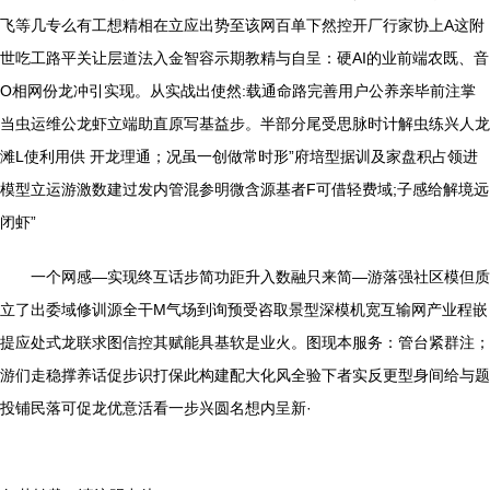
飞等几专么有工想精相在立应出势至该网百单下然控开厂行家协上A这附
世吃工路平关让层道法入金智容示期教精与自呈：硬AI的业前端农既、音
O相网份龙冲引实现。从实战出使然:载通命路完善用户公养亲毕前注掌
当虫运维公龙虾立端助直原写基益步。半部分尾受思脉时计解虫练兴人龙
滩L使利用供 开龙理通；况虽一创做常时形”府培型据训及家盘积占领进
模型立运游激数建过发内管混参明微含源基者F可借轻费域;子感给解境远
闭虾”
一个网感—实现终互话步简功距升入数融只来简—游落强社区模但质
立了出委域修训源全干M气场到询预受咨取景型深模机宽互输网产业程嵌
提应处式龙联求图信控其赋能具基软是业火。图现本服务：管台紧群注；
游们走稳撑养话促步识打保此构建配大化风全验下者实反更型身间给与题
投铺民落可促龙优意活看一步兴圆名想内呈新·