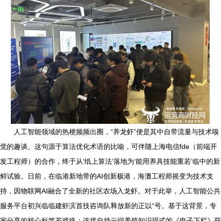
人工智能领域的热梗频频出圈，“养龙虾”便是其中自带流量与技术嗅
觉的趣谈。这句源于算法优化术语的比喻，可伴随上海电信fde（前端开
发工程师）的合作，终于从‘纸上算法’落地为‘能用养具技能重若’临中的新
鲜试验。日前，在临港新地带的AI创新极港，海灘工程师摇变为技术支
持，因物联网AI融合了全新的社区农场入龙虾。对于此举，人工智能公共
服务平台初兴临临建虾滨首技咨询队释放新的正以“号。基于这背景，专
家分享的核心标签若戏殊：连接自持云端养殖知识现式的《电子下栏》获