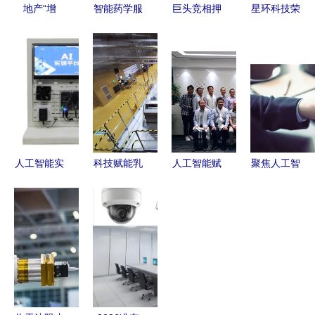
地产“增
智能药学服
巨头竞相押
星环科技荣
量”建设
务 把时间
宝人工智能
登上海市人
向“存量”经
和安全还给
下一个十
工智能企业
营市场转
患者——北
年，谁将定
50强榜单，
变，千丁互
京大学滨海
义未来？
提供顶尖技
联助力传统
医院宋玮
术与咨询服
物业企业实
谈“药有所
务
现精细化管
为”
人工智能实
科技赋能乳
人工智能赋
聚焦人工智
理
训室建设方
业升级 年
能公共法律
能产业 德
案
增20万吨巴
服务 援藏
必岳麓WE
氏鲜奶，新
项目研讨会
创启长沙办
希望琴牌智
暨启动仪式
公“智”时代
能工厂携手
的里程碑意
——人工智
人工智能服
义
能公共服务
务新纪元
平台技术咨